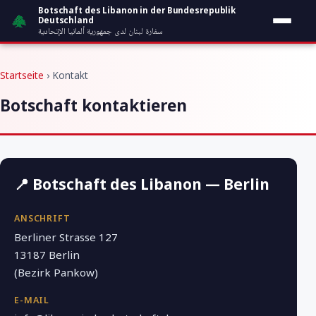
Zum Inhalt springen
Botschaft des Libanon in der Bundesrepublik
Deutschland
سفارة لبنان لدى جمهورية ألمانيا الإتحادية
Startseite
› Kontakt
Botschaft kontaktieren
📍 Botschaft des Libanon — Berlin
ANSCHRIFT
Berliner Strasse 127
13187 Berlin
(Bezirk Pankow)
E-MAIL